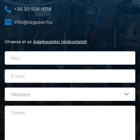
+36 30 928 9318
info@tsgszer.hu
Olvassa el az 
Adatkezelési tájékoztatót!
Válasszon