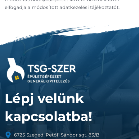
elfogadja a módosított adatkezelési tájékoztatót.
Lépj velünk 
kapcsolatba!
6725 Szeged, Petőfi Sándor sgt. 83/B