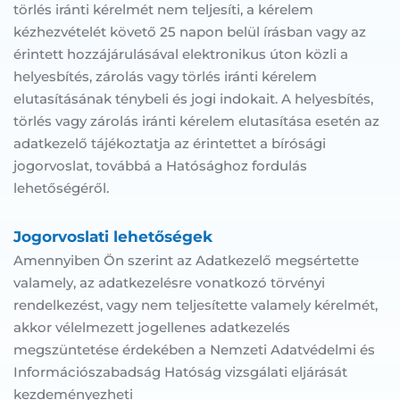
törlés iránti kérelmét nem teljesíti, a kérelem 
kézhezvételét követő 25 napon belül írásban vagy az 
érintett hozzájárulásával elektronikus úton közli a 
helyesbítés, zárolás vagy törlés iránti kérelem 
elutasításának ténybeli és jogi indokait. A helyesbítés, 
törlés vagy zárolás iránti kérelem elutasítása esetén az 
adatkezelő tájékoztatja az érintettet a bírósági 
jogorvoslat, továbbá a Hatósághoz fordulás 
lehetőségéről.
Jogorvoslati lehetőségek
Amennyiben Ön szerint az Adatkezelő megsértette 
valamely, az adatkezelésre vonatkozó törvényi 
rendelkezést, vagy nem teljesítette valamely kérelmét, 
akkor vélelmezett jogellenes adatkezelés 
megszüntetése érdekében a Nemzeti Adatvédelmi és 
Információszabadság Hatóság vizsgálati eljárását 
kezdeményezheti