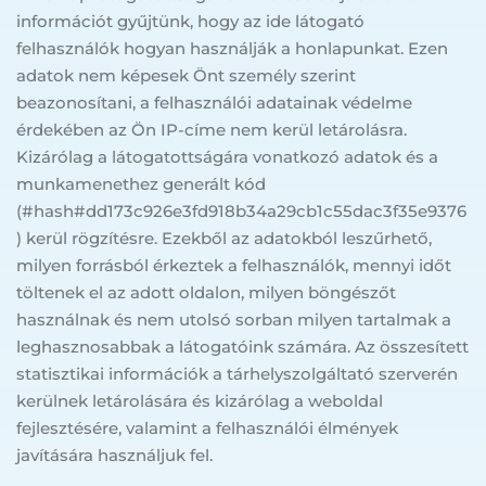
információt gyűjtünk, hogy az ide látogató 
felhasználók hogyan használják a honlapunkat. Ezen 
adatok nem képesek Önt személy szerint 
beazonosítani, a felhasználói adatainak védelme 
érdekében az Ön IP-címe nem kerül letárolásra. 
Kizárólag a látogatottságára vonatkozó adatok és a 
munkamenethez generált kód 
(#hash#dd173c926e3fd918b34a29cb1c55dac3f35e9376
) kerül rögzítésre. Ezekből az adatokból leszűrhető, 
milyen forrásból érkeztek a felhasználók, mennyi időt 
töltenek el az adott oldalon, milyen böngészőt 
használnak és nem utolsó sorban milyen tartalmak a 
leghasznosabbak a látogatóink számára. Az összesített 
statisztikai információk a tárhelyszolgáltató szerverén 
kerülnek letárolására és kizárólag a weboldal 
fejlesztésére, valamint a felhasználói élmények 
javítására használjuk fel.