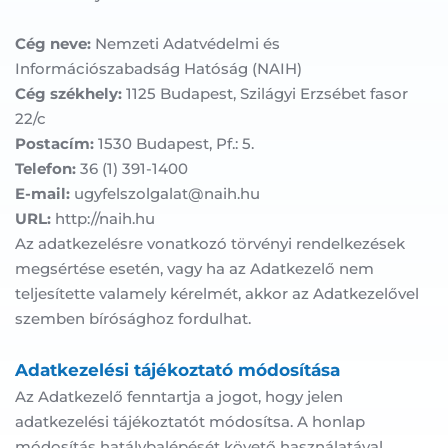
Cég neve:
 Nemzeti Adatvédelmi és 
Információszabadság Hatóság (NAIH)
Cég székhely:
 1125 Budapest, Szilágyi Erzsébet fasor 
22/c
Postacím:
 1530 Budapest, Pf.: 5.
Telefon:
 36 (1) 391-1400
E-mail:
 ugyfelszolgalat@naih.hu
URL:
 http://naih.hu
Az adatkezelésre vonatkozó törvényi rendelkezések 
megsértése esetén, vagy ha az Adatkezelő nem 
teljesítette valamely kérelmét, akkor az Adatkezelővel 
szemben bírósághoz fordulhat.
Adatkezelési tájékoztató módosítása
Az Adatkezelő fenntartja a jogot, hogy jelen 
adatkezelési tájékoztatót módosítsa. A honlap 
módosítás hatálybalépését követő használatával 