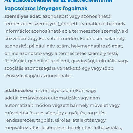
Az adatkezeléssel és az adatvédelemmel 
kapcsolatos lényeges fogalmak
személyes adat:
 azonosított vagy azonosítható 
természetes személyre („érintett”) vonatkozó bármely 
információ; azonosítható az a természetes személy, aki 
közvetlen vagy közvetett módon, különösen valamely 
azonosító, például név, szám, helymeghatározó adat, 
online azonosító vagy a természetes személy testi, 
fiziológiai, genetikai, szellemi, gazdasági, kulturális vagy 
szociális azonosságára vonatkozó egy vagy több 
tényező alapján azonosítható;
adatkezelés:
 a személyes adatokon vagy 
adatállományokon automatizált vagy nem 
automatizált módon végzett bármely művelet vagy 
műveletek összessége, így a gyűjtés, rögzítés, 
rendszerezés, tagolás, tárolás, átalakítás vagy 
megváltoztatás, lekérdezés, betekintés, felhasználás, 