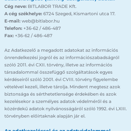
Cég neve:
 BITLABOR TRADE Kft.
A cég székhelye:
 6724 Szeged, Kismartoni utca 17.
E-mail:
 web@bitlabor.hu
Telefon:
 +36-62 / 486-487
Fax:
 +36-62 / 486-487
Az Adatkezelő a megadott adatokat az információs 
önrendelkezési jogról és az információszabadságról 
szóló 2011. évi CXII. törvény, illetve az információs 
társadalommal összefüggő szolgáltatások egyes 
kérdéseiről szóló 2001. évi CVIII. törvény figyelembe 
vételével kezeli, illetve tárolja. Mindent megtesz azok 
biztonsága és sérthetetlensége érdekében és azok 
kezelésekor a személyes adatok védelméről és a 
közérdekű adatok nyilvánosságáról szóló 1992. évi LXIII. 
törvényben előírtaknak alapján jár el.