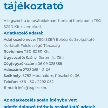
tájékoztató
A tsgszer.hu (a továbbiakban: honlap) honlapot a TSG-
SZER Kft. üzemelteti.
Adatkezelő adatai:
Adatkezelő neve:
 TSG-SZER Építési és Szolgáltató 
Korlátolt Felelősségű Társaság 
Rövid név:
 TSG-SZER Kft.
Ügyvezető:
 Szőnyi-Jeremiás Zita
Cégjegyzékszám:
 06 09 025855
Adószám:
 27330654-2-06
Székhely:
 6782 Mórahalom, Röszkei út 36.
Telefon:
 +36 – 30 / 2292 052
E-mail:
 info@tsgszer.hu
Az adatkezelés során igénybe vett 
adatfeldolgozó (tárhely-szolgáltató) adatai: